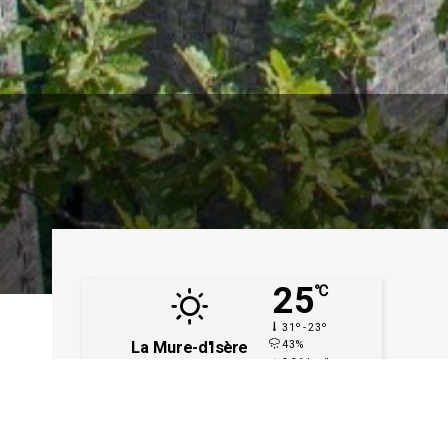
25
℃
31º - 23º
La Mure-d'Isère
43%
2.31 km/h
Ciel Clair
℃
℃
℃
℃
℃
33.2
32.53
31.03
30.15
19.44
℃
℃
℃
℃
℃
20.14
17.32
16.83
16.44
16.56