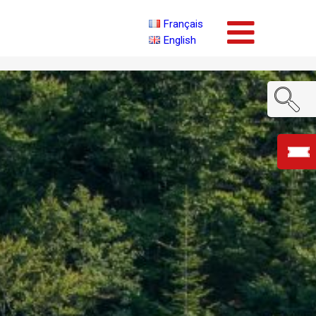
Français
English