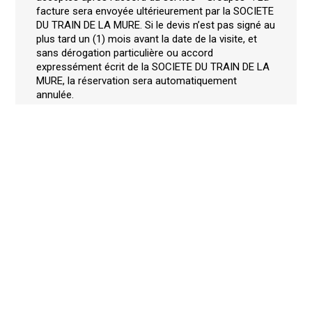
facture sera envoyée ultérieurement par la SOCIETE
DU TRAIN DE LA MURE. Si le devis n’est pas signé au
plus tard un (1) mois avant la date de la visite, et
sans dérogation particulière ou accord
expressément écrit de la SOCIETE DU TRAIN DE LA
MURE, la réservation sera automatiquement
annulée.
Article 2.3 Modification de l’effectif
L’effectif du groupe peut être modifié par courrier
électronique (
groupes.lamure@edeis.com
) jusqu’à
sept (7) jours ouvrables, avant la date de la visite,
sans frais. Hors délai, la prestation sera due
intégralement. L’effectif du groupe peut être
augmenté jusqu’au jour de la visite, selon la
disponibilité à bord du train et de nos partenaires.
Toute modification de l’effectif ne doit pas rendre le
groupe numériquement inférieur à vingt (20)
personnes. En deçà de vingt (20) personnes, les
conditions préférentielles s’annulent, la réservation
pourra néanmoins être maintenue au tarif individuel.
La modification de l’effectif ne pourra être prise en
compte que si la capacité d’accueil à bord du train