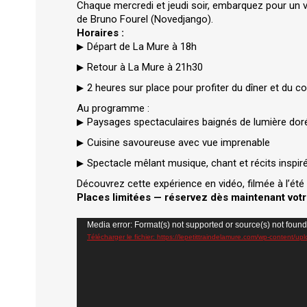
Chaque mercredi et jeudi soir, embarquez pour un v
de Bruno Fourel (Novedjango).
Horaires :
Départ de La Mure à 18h
Retour à La Mure à 21h30
2 heures sur place pour profiter du dîner et du c
Au programme :
Paysages spectaculaires baignés de lumière dor
Cuisine savoureuse avec vue imprenable
Spectacle mêlant musique, chant et récits inspir
Découvrez cette expérience en vidéo, filmée à l’ét
Places limitées — réservez dès maintenant votr
Lecteur
Media error: Format(s) not supported or source(s) not found
vidéo
Télécharger le fichier: https://lepetittraindelamure.com/wp-con