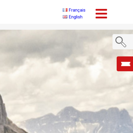
Français
English