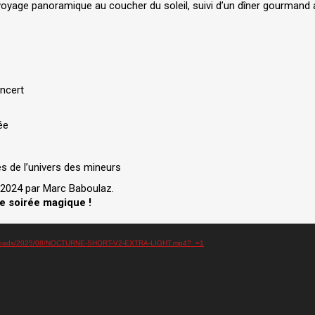
oyage panoramique au coucher du soleil, suivi d’un dîner gourmand 
oncert
ée
és de l’univers des mineurs
é 2024 par Marc Baboulaz.
e soirée magique !
tent/uploads/2025/08/NOCTURNE-SHORT-V2-EXTRA-LIGHT.mp4?_=1